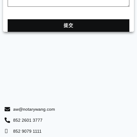
提交
aw@notarywang.com
852 2601 3777
852 9079 1111