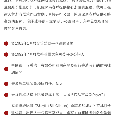
且我力求為所有客戶提供最優質的服務。 我保證收費具有競爭力而
且會給予批量折扣，以確保為客戶提供物有所值的服務。我可以在
當天對所有需求作出響應，直接進行公證，以確保為客戶提供及時
高效的服務。 我承諾提供可靠的貼身公證服務，這使我成為各個行
業的客戶首選。
於1982年1月獲高等法院事務律師資格
於1992年7月獲坎特伯雷大主教委任為公證人
中國銀行（香港）有限公司和國家開發銀行香港分行的前法律
總顧問
香港歐華律師事務所前任合伙人
未經授權結構上訴審裁處主席（區域法院法官級別的委任）
應前總統比爾·克林頓（Bill Clinton）邀請參加紐約的克林頓全
球倡議，出席人士包括王室成員、國家元首和國際知名企業領